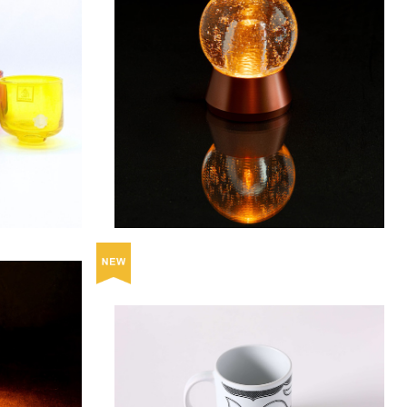
 -sakec
気泡ガラスが月の煌きを纏わせるテーブルラ
しの幸せを願う
イト -Luna / ルナ –
¥25,300
タルガラスと木
アイヌ文様のマグカップ 【お客様の声から
/ しずく -
生まれた商品】