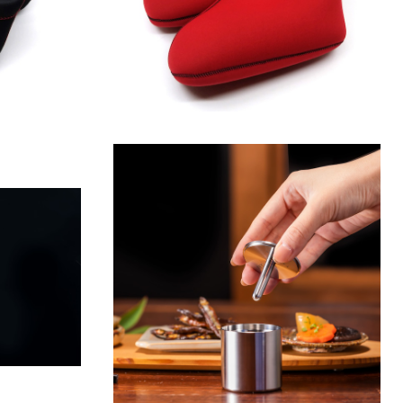
ドラー・ステン
変化する味を楽しむ晩酌 ステンレスぐいの
ト
みセット 50mm＆Φ8
¥27,500