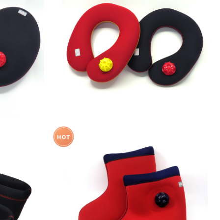
 たまご型
【温活】やわらか湯たんぽ 肩用
¥6,930
介！】【S/Mサ
【温活】濡れない足湯 やわらか湯たんぽ
湯たんぽ 足
足用タイプ
¥24,750
ラック