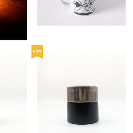
¥1,350
茶筒（中長）/
茶葉・コーヒー豆・お菓子入れ 茶筒（平）/
銀彩
¥25,300