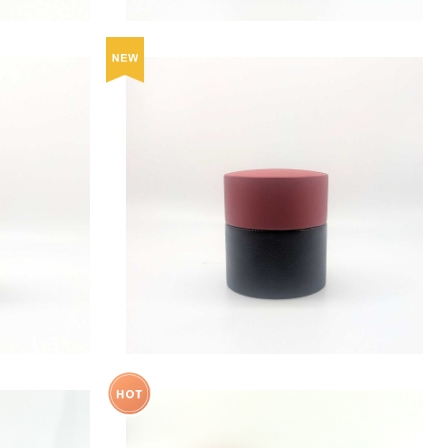
茶筒（中長）/
茶葉・コーヒー豆・お菓子入れ 茶筒（平）/
朱彩
¥22,000