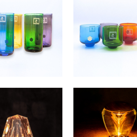
ュンガラス グラス -glass
琉球フォーチュンガラス お猪口
友人、家族、推しの幸せを願うグラ
up- 【自分や友人、家族、推
¥2,420
¥1,980
ス】
グラス】
ディ掲載】宝石のようなクリスタ
【日経トレンディ掲載】クリス
ブルライト - Octagon / オ
のテーブルライト - Shizuku 