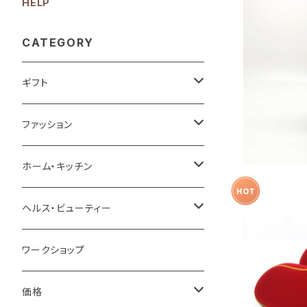
HELP
CATEGORY
茶葉・コーヒ
ギフト
ベストセラーギフト
ファッション
プチギフト
バッグ
ホーム・キッチン
お祝い
財布＆キーケース＆カードケース
家具＆収納
ヘルス・ビューティー
結婚祝い
お礼・お返し
腕時計＆ファッション小物
インテリア雑貨
スキンケア
ワークショップ
【温活】【NH
誕生祝い
お礼
イズ】濡れな
贈る相手
スカーフ＆マスク
ラグ＆マット
ボディケア
価格
用