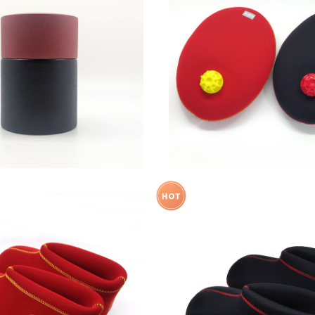
ー豆・お菓子入れ 茶筒（大）/
【温活】やわらか湯たんぽ
朱彩
¥23,100
¥3,960
K「あさイチ」でご紹介！】【S/Mサ
【温活】【NHK「あさイチ」でご紹
い足湯 やわらか湯たんぽ 足
イズ】濡れない足湯 やわらか
¥17,600
¥17,600
ショートタイプ レッド
用ショートタイプ ブ