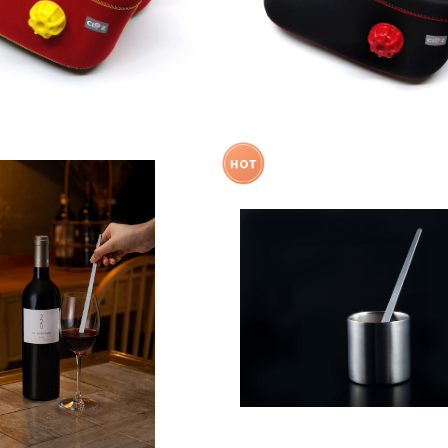
法のマドラー 220mm ＜テ
【ギフトにおすすめ】魔法のマ
子ごはん】にてご紹介＞お酒をも
レスタンブラー セッ
¥16,500
¥29,700
っと楽しむ