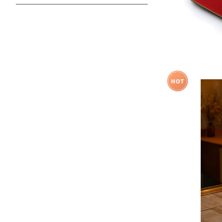
賀寿祝い
結婚内祝い
女性
自分へのごほうび
ポーチ
花瓶＆キャンドル
メイクグッズ
￥3,000 未満
新生活・引越祝い
新生活・引越内祝い
男性
イベント
アート＆オブジェ
あったか温活グッズ
￥3,000 - ￥4,999
進学・就職祝い
ご両親
母の日
食器＆カトラリー
熱中症対策グッズ
￥5,000 - ￥9,999
昇進・退職祝い
特別な方
父の日
リラックスグッズ
抗菌グッズ
￥10,000 以上
開業・会社設立祝い
敬老の日
手芸＆裁縫
味が変わる魔
レビ東京【男
桃の節句
クリスマス
時計
バレンタインデー
おりん
ホワイトデー