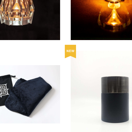
¥33,000
¥30,800
クタゴン -
ト / アイヌ文様の収納袋付
茶葉・コーヒー豆・お菓子入れ 
銀彩
¥3,000
¥25,300