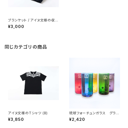
ブランケット / アイヌ文様の収納
袋付
¥3,000
同じカテゴリの商品
アイヌ文様のTシャツ (B)
琉球フォーチュンガラス グラ
ス -glass- 【自分や友人、家
¥3,850
¥2,420
族、推しの幸せを願うグラス】