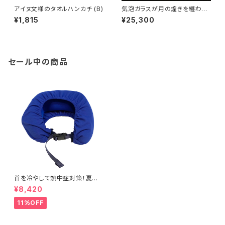
アイヌ文様のタオルハンカチ (B)
気泡ガラスが月の煌きを纏わせ
るテーブルライト -Luna / ル
¥1,815
¥25,300
ナ –
セール中の商品
首を冷やして熱中症対策！夏の
必需品「DANSHUT COOL」
¥8,420
（ダンシャット クール）
11%OFF