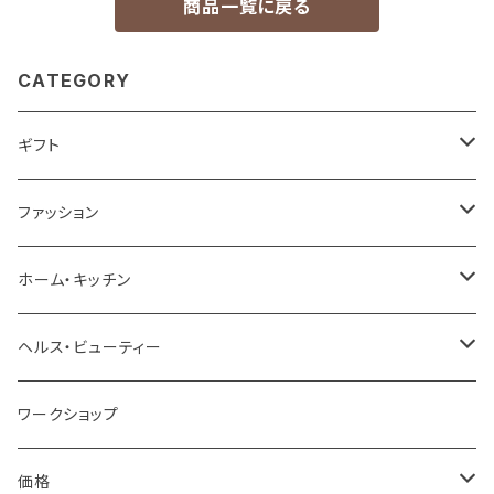
商品一覧に戻る
CATEGORY
ギフト
ベストセラーギフト
ファッション
プチギフト
バッグ
ホーム・キッチン
お祝い
財布＆キーケース＆カードケース
家具＆収納
ヘルス・ビューティー
結婚祝い
お礼・お返し
腕時計＆ファッション小物
インテリア雑貨
スキンケア
ワークショップ
誕生祝い
お礼
贈る相手
スカーフ＆マスク
ラグ＆マット
ボディケア
価格