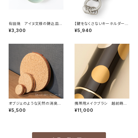
有田焼 アイヌ文様の鋳込皿（5
【鍵をなくさないキーホルダー】
寸）designed by 日川清
Key Clip oil black
¥3,300
¥5,940
オブジェのような天然の消臭
携帯用メイクブラシ 越前蒔絵
剤 fagot / ファゴット Mサイ
×熊野筆 日月
¥5,500
¥11,000
ズ