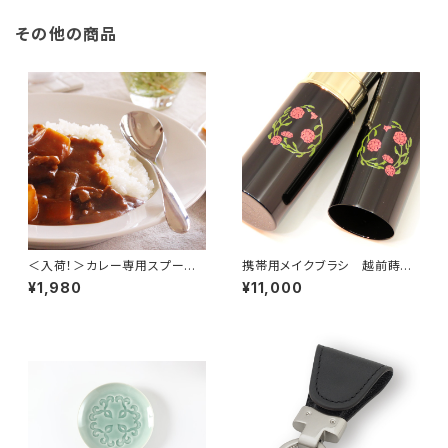
その他の商品
＜入荷！＞カレー専用スプー
携帯用メイクブラシ 越前蒔絵
ン カレー賢人【正規取扱店】 N
×熊野筆 はなまる カーネーシ
¥1,980
¥11,000
HK「家族に乾杯：燕三条編」他、
ョン
多くのメディアでご紹介！