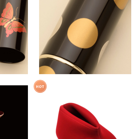
×熊野筆 牡
携帯用メイクブラシ 越前蒔絵×熊野筆 日
月
¥11,000
SOLD OUT
つくる木のテー
【温活】濡れない足湯 やわらか湯たんぽ
ルッソ -
両足用タイプ