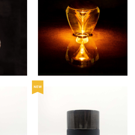
ようなクリスタ
【日経トレンディ掲載】クリスタルガラスと木
agon / オ
のテーブルライト - Shizuku / しずく -
¥30,800
茶筒（平）/
茶葉・コーヒー豆・お菓子入れ 茶筒（大）/
銀彩