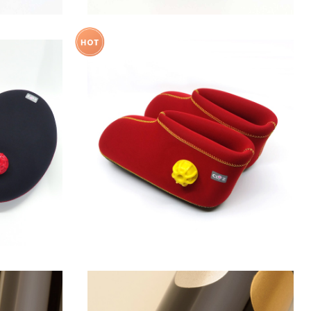
 たまご型
【温活】【NHK「あさイチ」でご紹介！】【S/Mサ
イズ】濡れない足湯 やわらか湯たんぽ 足
¥17,600
用ショートタイプ レッド