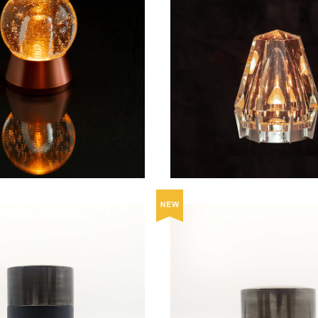
月の煌きを纏わせるテーブルラ
【日経トレンディ掲載】宝石の
ト -Luna / ルナ –
ルガラスのテーブルライト - Oct
¥25,300
¥33,000
クタゴン -
ー豆・お菓子入れ 茶筒（中長）/
茶葉・コーヒー豆・お菓子入れ 
銀彩
銀彩