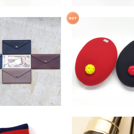
』 ブッテーロ ハッチ 牛革/ 小さい
【温活】やわらか湯たんぽ
長財布 ミニ長財布
¥33,000
¥3,960