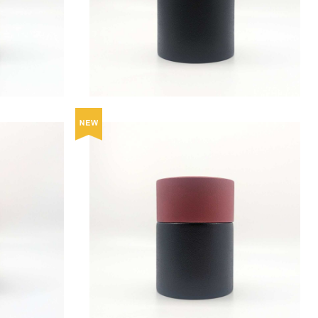
¥26,400
茶筒（平）/
茶葉・コーヒー豆・お菓子入れ 茶筒（大）/
朱彩
¥23,100