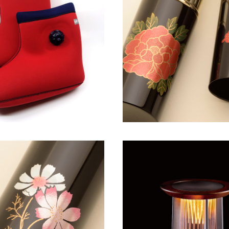
れない足湯 やわらか湯たんぽ
携帯用メイクブラシ 越前蒔絵
足用タイプ
丹と蝶
¥24,750
¥16,500
SOLD OUT
ブラシ 越前蒔絵×熊野筆 秋
桜
【日経トレンディ掲載】癒しを
¥9,900
ブルライト - Lusso / 