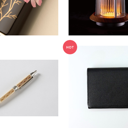
¥38,500
SOLD OUT
ヌ文様の木軸ボールペン
『Minitto』 ブッテーロ ハッ
¥5,720
り財布 コンパクト
¥26,400