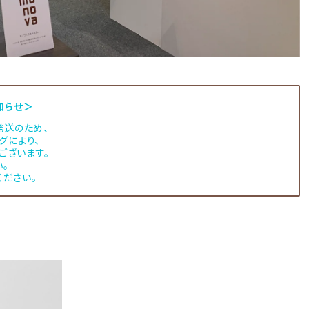
知らせ＞
】発送のため、
グにより、
ございます。
。
ください。