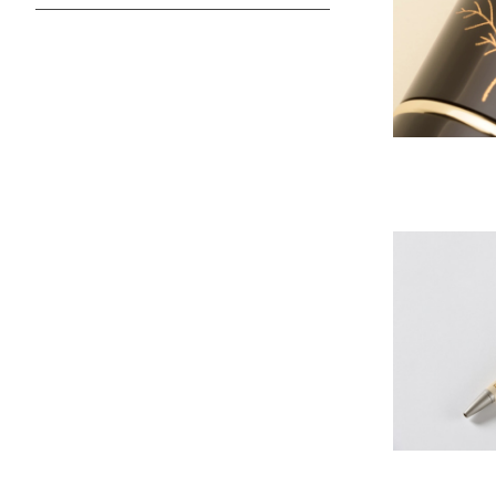
賀寿祝い
結婚内祝い
女性
自分へのごほうび
ポーチ
花瓶＆キャンドル
メイクグッズ
￥3,000 未満
新生活・引越祝い
新生活・引越内祝い
男性
イベント
アート＆オブジェ
あったか温活グッズ
￥3,000 - ￥4,999
進学・就職祝い
ご両親
母の日
食器＆カトラリー
熱中症対策グッズ
￥5,000 - ￥9,999
昇進・退職祝い
特別な方
父の日
リラックスグッズ
抗菌グッズ
￥10,000 以上
開業・会社設立祝い
敬老の日
手芸＆裁縫
アイ
桃の節句
クリスマス
時計
バレンタインデー
おりん
ホワイトデー