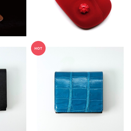
¥13,750
SOLD OUT
チ 牛革/二つ折
【１点物】『Minitto crocodile』 blue-ツ
財布
ヤ ワニ革/二つ折り財布 コンパクト財布
¥77,000