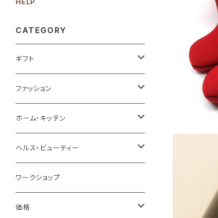
HELP
CATEGORY
【温活】濡
ギフト
ベストセラーギフト
ファッション
プチギフト
バッグ
ホーム・キッチン
お祝い
財布＆キーケース＆カードケース
家具＆収納
ヘルス・ビューティー
結婚祝い
お礼・お返し
腕時計＆ファッション小物
インテリア雑貨
スキンケア
ワークショップ
携帯用メイク
誕生祝い
お礼
贈る相手
スカーフ＆マスク
ラグ＆マット
ボディケア
価格