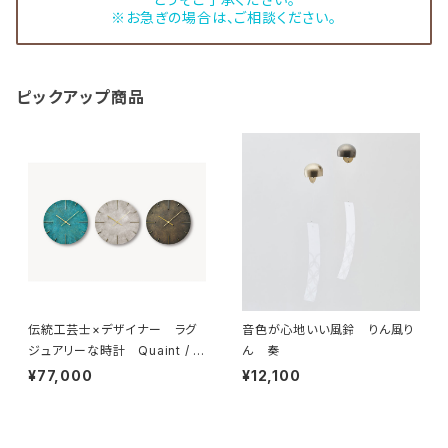
※お急ぎの場合は、ご相談ください。
ピックアップ商品
伝統工芸士×デザイナー ラグ
音色が心地いい風鈴 りん風り
ジュアリーな時計 Quaint / ク
ん 奏
エィント
¥77,000
¥12,100