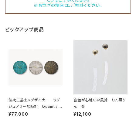
※お急ぎの場合は、ご相談ください。
ピックアップ商品
伝統工芸士×デザイナー ラグ
音色が心地いい風鈴 りん風り
ジュアリーな時計 Quaint / ク
ん 奏
エィント
¥77,000
¥12,100