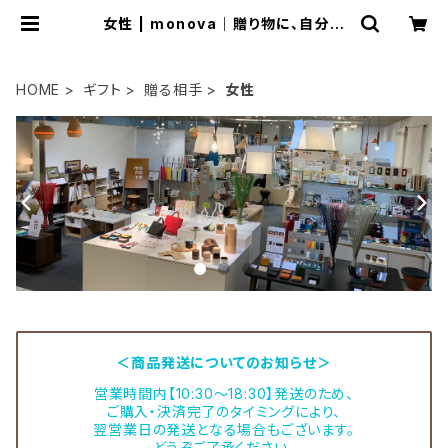
女性 | monova｜贈り物に、自分に
日本のいいモノ。
HOME
ギフト
贈る相手
女性
＜商品発送についてのお知らせ＞
営業時間内【10:30～18:30】発送のため、
ご購入・決済完了のタイミングにより、
翌営業日の発送となる場合もございます。
どうぞご了承ください。