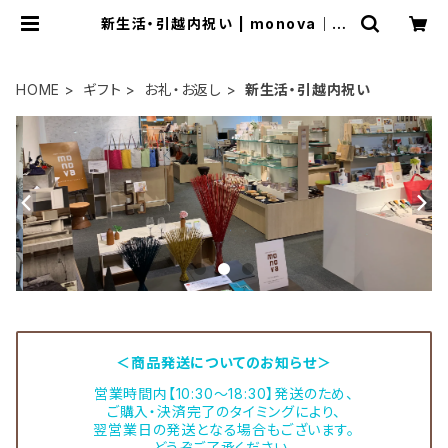
新生活・引越内祝い | monova｜贈
り物に、自分に 日本のいいモノ。
HOME
ギフト
お礼・お返し
新生活・引越内祝い
＜商品発送についてのお知らせ＞
営業時間内【10:30～18:30】発送のため、
ご購入・決済完了のタイミングにより、
翌営業日の発送となる場合もございます。
どうぞご了承ください。