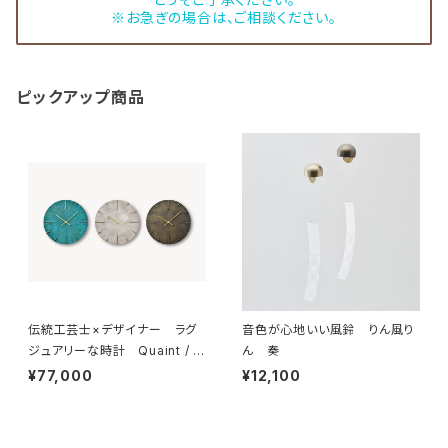
※お急ぎの場合は、ご相談ください。
ピックアップ商品
伝統工芸士×デザイナー ラグ
音色が心地いい風鈴 りん風り
ジュアリーな時計 Quaint / ク
ん 奏
エィント
¥77,000
¥12,100