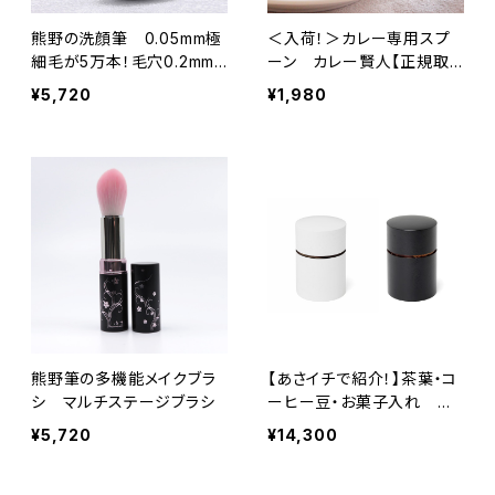
熊野の洗顔筆 0.05mm極
＜入荷！＞カレー専用スプ
細毛が5万本！毛穴0.2mm
ーン カレー賢人【正規取
をクリアに
扱店】 NHK「家族に乾杯：燕
¥5,720
¥1,980
三条編」他、多くのメディア
でご紹介！
熊野筆の多機能メイクブラ
【あさイチで紹介！】茶葉・コ
シ マルチステージブラシ
ーヒー豆・お菓子入れ 帯
筒 / おびづつ（大）
¥5,720
¥14,300