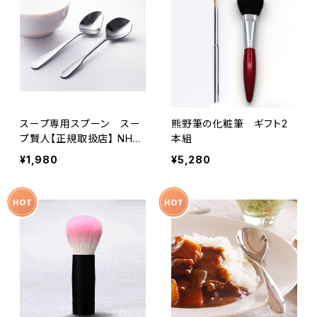
スープ専用スプーン スー
熊野筆の化粧筆 ギフト2
プ賢人【正規取扱店】 NHK
本組
「家族に乾杯：燕三条編」
¥1,980
¥5,280
他、多くのメディアでご紹介
メーカーの人気商品