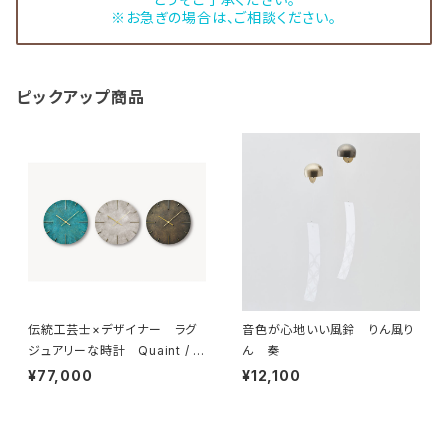
※お急ぎの場合は、ご相談ください。
ピックアップ商品
伝統工芸士×デザイナー ラグ
音色が心地いい風鈴 りん風り
ジュアリーな時計 Quaint / ク
ん 奏
エィント
¥77,000
¥12,100