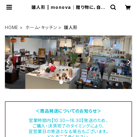
雛人形 | monova｜贈り物に、自分
に 日本のいいモノ。
HOME
ホーム・キッチン
雛人形
＜商品発送についてのお知らせ＞
営業時間内【10:30～18:30】発送のため、
ご購入・決済完了のタイミングにより、
翌営業日の発送となる場合もございます。
どうぞご了承ください。