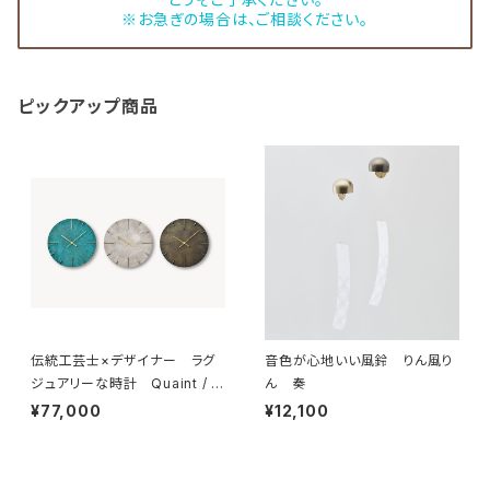
※お急ぎの場合は、ご相談ください。
ピックアップ商品
伝統工芸士×デザイナー ラグ
音色が心地いい風鈴 りん風り
ジュアリーな時計 Quaint / ク
ん 奏
エィント
¥77,000
¥12,100