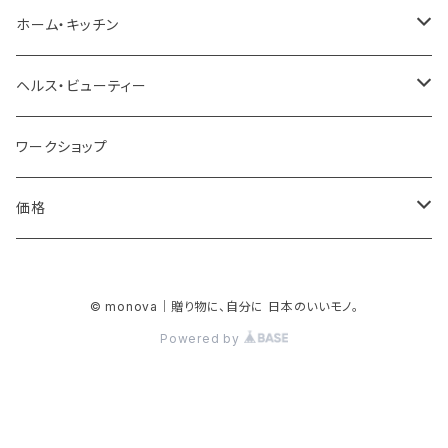
プチギフト
バッグ
ホーム・キッチン
お祝い
財布＆キーケース＆カードケース
家具＆収納
ヘルス・ビューティー
結婚祝い
お礼・お返し
腕時計＆ファッション小物
インテリア雑貨
スキンケア
ワークショップ
誕生祝い
お礼
贈る相手
スカーフ＆マスク
ラグ＆マット
ボディケア
価格
賀寿祝い
結婚内祝い
女性
自分へのごほうび
ポーチ
花瓶＆キャンドル
メイクグッズ
￥3,000 未満
© monova｜贈り物に、自分に 日本のいいモノ。
新生活・引越祝い
新生活・引越内祝い
男性
イベント
アート＆オブジェ
あったか温活グッズ
￥3,000 - ￥4,999
Powered by
進学・就職祝い
ご両親
母の日
食器＆カトラリー
熱中症対策グッズ
￥5,000 - ￥9,999
昇進・退職祝い
特別な方
父の日