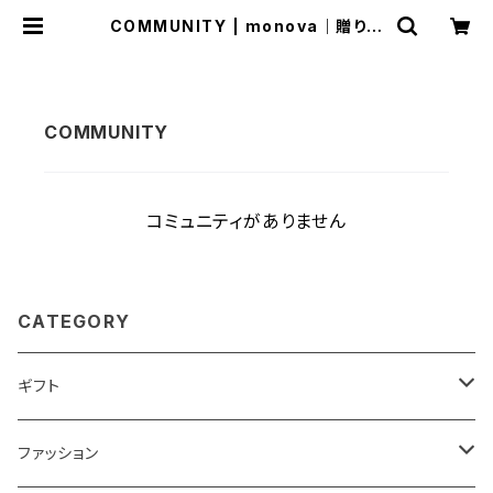
COMMUNITY | monova｜贈り物
に、自分に 日本のいいモノ。
コミュニティがありません
CATEGORY
ギフト
ベストセラーギフト
ファッション