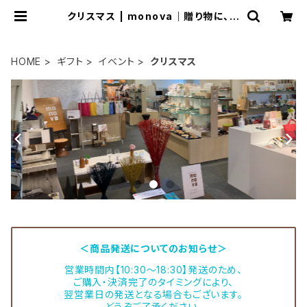
クリスマス | monova｜贈り物に、自
分に 日本のいいモノ。
HOME
ギフト
イベント
クリスマス
＜商品発送についてのお知らせ＞
営業時間内【10:30～18:30】発送のため、
ご購入・決済完了のタイミングにより、
翌営業日の発送となる場合もございます。
どうぞご了承ください。