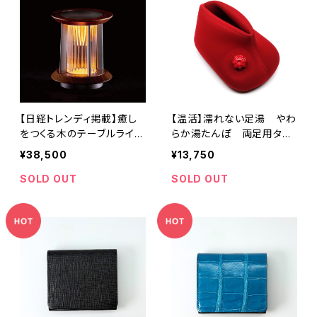
【日経トレンディ掲載】癒し
【温活】濡れない足湯 やわ
をつくる木のテーブルライト
らか湯たんぽ 両足用タイ
- Lusso / ルッソ -
プ
¥38,500
¥13,750
SOLD OUT
SOLD OUT