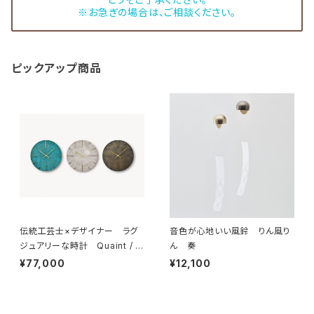
※お急ぎの場合は、ご相談ください。
ピックアップ商品
伝統工芸士×デザイナー ラグ
音色が心地いい風鈴 りん風り
ジュアリーな時計 Quaint / ク
ん 奏
エィント
¥77,000
¥12,100