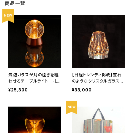
商品一覧
気泡ガラスが月の煌きを纏
【日経トレンディ掲載】宝石
わせるテーブルライト -Lu
のようなクリスタルガラスの
na / ルナ –
テーブルライト - Octagon
¥25,300
¥33,000
/ オクタゴン -