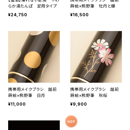
らか湯たんぽ 足用タイプ
蒔絵×熊野筆 牡丹と蝶
¥24,750
¥16,500
携帯用メイクブラシ 越前
携帯用メイクブラシ 越前
蒔絵×熊野筆 日月
蒔絵×熊野筆 秋桜
¥11,000
¥9,900