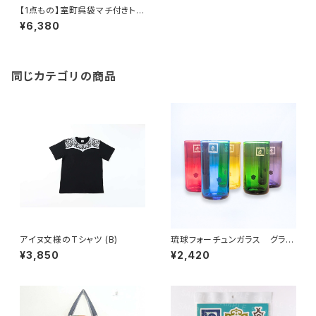
【1点もの】室町呉袋マチ付きトー
トバッグ 小サイズ
¥6,380
同じカテゴリの商品
アイヌ文様のTシャツ (B)
琉球フォーチュンガラス グラ
ス -glass- 【自分や友人、家
¥3,850
¥2,420
族、推しの幸せを願うグラス】