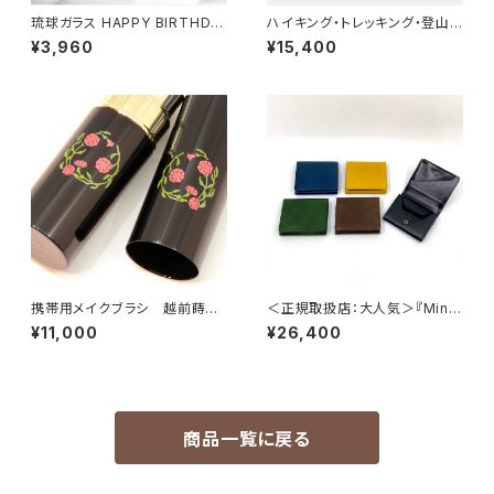
琉球ガラス HAPPY BIRTHDA
ハイキング・トレッキング・登山で
Y GLASS ★7月～12月【月ご
身をまもる熊鈴 くまりん13【山
¥3,960
¥15,400
との誕生石カラー】
口久乗】
携帯用メイクブラシ 越前蒔絵
＜正規取扱店：大人気＞『Minit
×熊野筆 はなまる カーネーシ
to』 ブッテーロ仕様【二つ折り財
¥11,000
¥26,400
ョン
布・日本最小クラス】
商品一覧に戻る