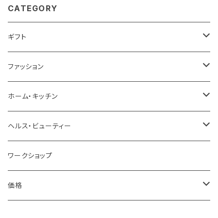
CATEGORY
ギフト
ベストセラーギフト
ファッション
プチギフト
バッグ
ホーム・キッチン
お祝い
財布＆キーケース＆カードケース
家具＆収納
ヘルス・ビューティー
結婚祝い
お礼・お返し
腕時計＆ファッション小物
インテリア雑貨
スキンケア
ワークショップ
誕生祝い
お礼
贈る相手
スカーフ＆マスク
ラグ＆マット
ボディケア
価格
賀寿祝い
結婚内祝い
女性
自分へのごほうび
ポーチ
花瓶＆キャンドル
メイクグッズ
￥3,000 未満