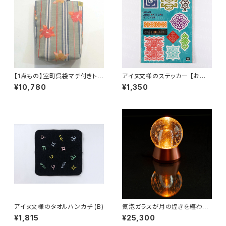
【1点もの】室町呉袋マチ付きトー
アイヌ文様のステッカー 【お客
トバッグ 大サイズ
様の声から生まれた商品】
¥10,780
¥1,350
アイヌ文様のタオルハンカチ (B)
気泡ガラスが月の煌きを纏わせ
るテーブルライト -Luna / ル
¥1,815
¥25,300
ナ –