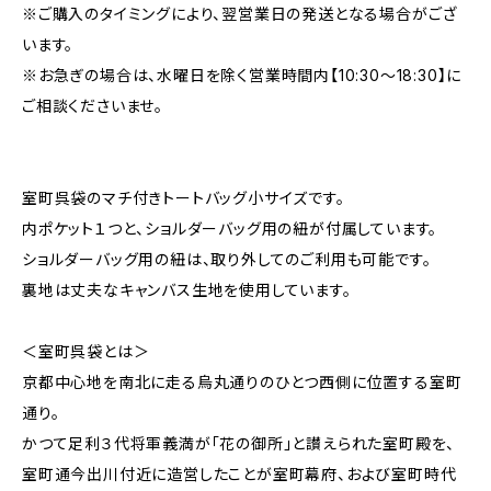
※ご購入のタイミングにより、翌営業日の発送となる場合がござ
います。
※お急ぎの場合は、水曜日を除く営業時間内【10:30～18:30】に
ご相談くださいませ。
室町呉袋のマチ付きトートバッグ小サイズです。
内ポケット１つと、ショルダーバッグ用の紐が付属しています。
ショルダーバッグ用の紐は、取り外してのご利用も可能です。
裏地は丈夫なキャンバス生地を使用しています。
＜室町呉袋とは＞
京都中心地を南北に走る烏丸通りのひとつ西側に位置する室町
通り。
かつて足利３代将軍義満が「花の御所」と讃えられた室町殿を、
室町通今出川付近に造営したことが室町幕府、および室町時代