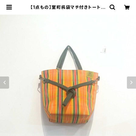
【1点もの】室町呉袋マチ付きトートバ
ッグ 小サイズ | monova｜贈り物
に、自分に 日本のいいモノ。