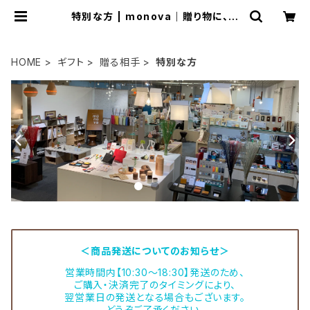
特別な方 | monova｜贈り物に、自
分に 日本のいいモノ。
HOME
ギフト
贈る相手
特別な方
＜商品発送についてのお知らせ＞
営業時間内【10:30～18:30】発送のため、
ご購入・決済完了のタイミングにより、
翌営業日の発送となる場合もございます。
どうぞご了承ください。