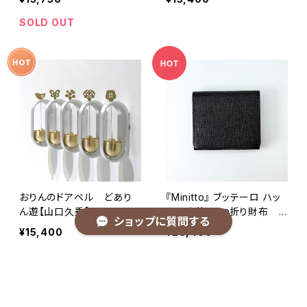
SOLD OUT
おりんのドアベル どあり
『Minitto』 ブッテーロ ハッ
ん遊【山口久乗】
チ 牛革/二つ折り財布
ショップに質問する
コンパクト財布
¥15,400
¥26,400
SOLD OUT