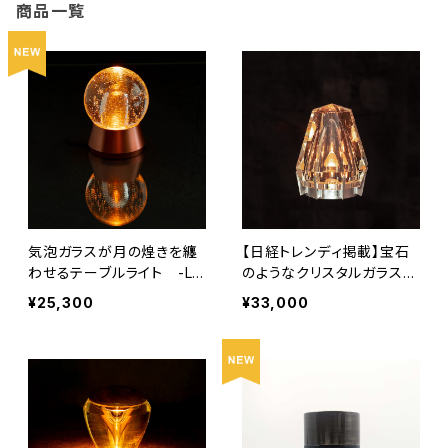
商品一覧
気泡ガラスが月の煌きを纏
【日経トレンディ掲載】宝石
わせるテーブルライト -Lu
のようなクリスタルガラスの
na / ルナ –
テーブルライト - Octagon
¥25,300
¥33,000
/ オクタゴン -