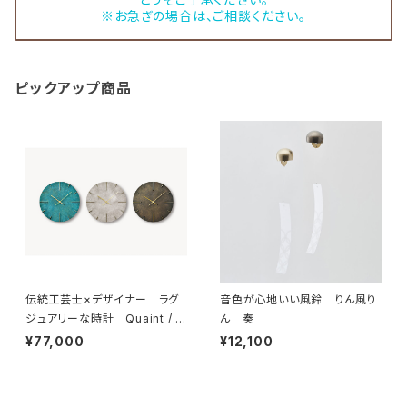
※お急ぎの場合は、ご相談ください。
ピックアップ商品
伝統工芸士×デザイナー ラグ
音色が心地いい風鈴 りん風り
ジュアリーな時計 Quaint / ク
ん 奏
エィント
¥77,000
¥12,100