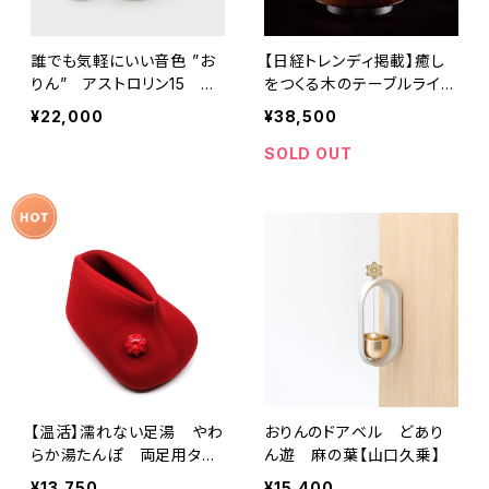
誰でも気軽にいい音色 ”お
【日経トレンディ掲載】癒し
りん” アストロリン15 パ
をつくる木のテーブルライト
ールホワイト【山口久乗】
- Lusso / ルッソ -
¥22,000
¥38,500
SOLD OUT
【温活】濡れない足湯 やわ
おりんのドアベル どあり
らか湯たんぽ 両足用タイ
ん遊 麻の葉【山口久乗】
プ
¥13,750
¥15,400