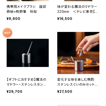
携帯用メイクブラシ 越前
味が変わる魔法のマドラー
蒔絵×熊野筆 秋桜
220mm ＜テレビ東京【男
子ごはん】にてご紹介＞お酒
¥9,900
¥16,500
をもっと楽しむ
【ギフトにおすすめ】魔法の
変化する味を楽しむ晩酌
マドラー・ステンレスタンブ
ステンレスぐいのみセット
ラー セット
50mm＆Φ8
¥29,700
¥27,500