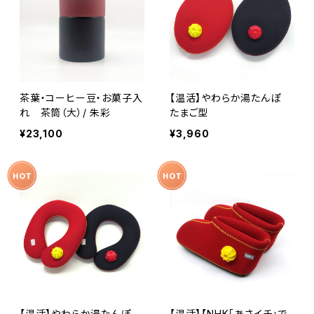
茶葉・コーヒー豆・お菓子入
【温活】やわらか湯たんぽ
れ 茶筒（大）/ 朱彩
たまご型
¥23,100
¥3,960
【温活】やわらか湯たんぽ
【温活】【NHK「あさイチ」で