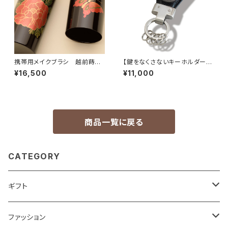
携帯用メイクブラシ 越前蒔絵
【鍵をなくさないキーホルダー】
×熊野筆 牡丹と蝶
Key Clip cordovan black
¥16,500
¥11,000
商品一覧に戻る
CATEGORY
ギフト
ベストセラーギフト
ファッション