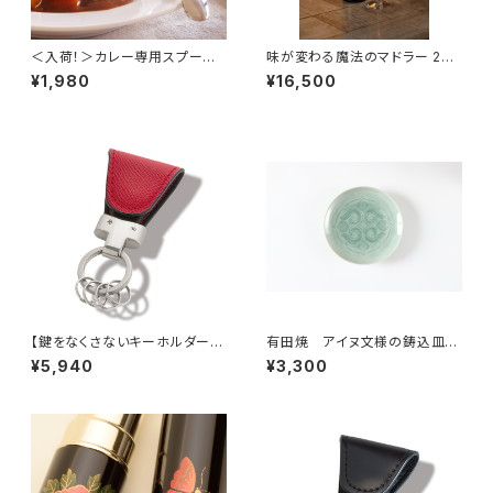
＜入荷！＞カレー専用スプー
味が変わる魔法のマドラー 220
ン カレー賢人【正規取扱店】 N
mm ＜テレビ東京【男子ごは
¥1,980
¥16,500
HK「家族に乾杯：燕三条編」他、
ん】にてご紹介＞お酒をもっと楽
多くのメディアでご紹介！
しむ
【鍵をなくさないキーホルダー】
有田焼 アイヌ文様の鋳込皿（5
Key Clip calf red
寸）designed by 斉藤政輝
¥5,940
¥3,300