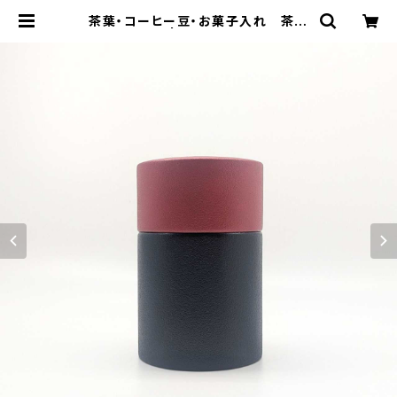
茶葉・コーヒー豆・お菓子入れ 茶筒
（中長）/ 朱彩 | monova｜贈り物に、
自分に 日本のいいモノ。