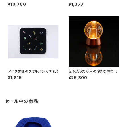
トバッグ 大サイズ
様の声から生まれた商品】
¥10,780
¥1,350
アイヌ文様のタオルハンカチ (B)
気泡ガラスが月の煌きを纏わせ
るテーブルライト -Luna / ル
¥1,815
¥25,300
ナ –
セール中の商品