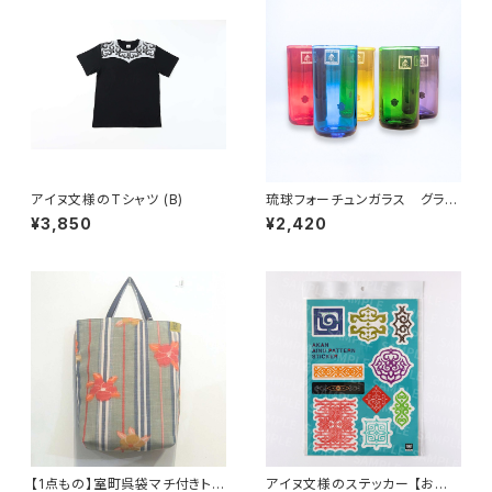
アイヌ文様のTシャツ (B)
琉球フォーチュンガラス グラ
ス -glass- 【自分や友人、家
¥3,850
¥2,420
族、推しの幸せを願うグラス】
【1点もの】室町呉袋マチ付きトー
アイヌ文様のステッカー 【お客