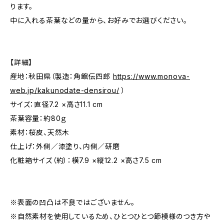
ります。
中に入れる茶葉などの量から、お好みでお選びください。
【詳細】
産地：秋田県（製造：角館伝四郎
https://www.monova-
web.jp/kakunodate-densirou/
）
サイズ：直径7.2 ×高さ11.1 cm
茶葉容量：約80ｇ
素材：桜皮、天然木
仕上げ：外側／漆塗り、内側／研磨
化粧箱サイズ（約）：横7.9 ×縦12.2 ×高さ7.5 cm
※表面の凹凸は不良ではございません。
※自然素材を使用しているため、ひとつひとつ節模様のつき方や