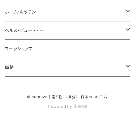
プチギフト
バッグ
ホーム・キッチン
お祝い
財布＆キーケース＆カードケース
家具＆収納
ヘルス・ビューティー
結婚祝い
お礼・お返し
腕時計＆ファッション小物
インテリア雑貨
スキンケア
ワークショップ
誕生祝い
お礼
贈る相手
スカーフ＆マスク
ラグ＆マット
ボディケア
価格
賀寿祝い
結婚内祝い
女性
自分へのごほうび
ポーチ
花瓶＆キャンドル
メイクグッズ
￥3,000 未満
© monova｜贈り物に、自分に 日本のいいモノ。
新生活・引越祝い
新生活・引越内祝い
男性
イベント
アート＆オブジェ
あったか温活グッズ
￥3,000 - ￥4,999
Powered by
進学・就職祝い
ご両親
母の日
食器＆カトラリー
熱中症対策グッズ
￥5,000 - ￥9,999
昇進・退職祝い