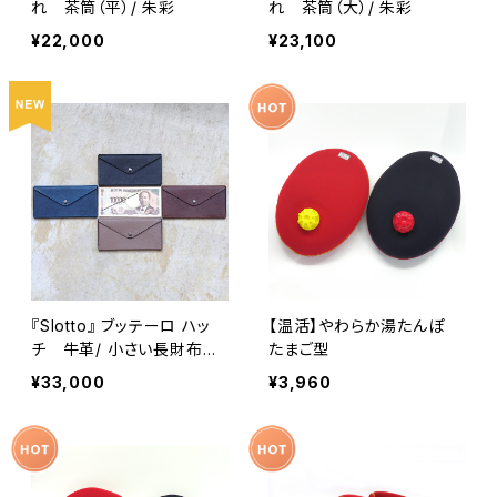
れ 茶筒（平）/ 朱彩
れ 茶筒（大）/ 朱彩
¥22,000
¥23,100
『Slotto』 ブッテーロ ハッ
【温活】やわらか湯たんぽ
チ 牛革/ 小さい長財布
たまご型
ミニ長財布
¥33,000
¥3,960