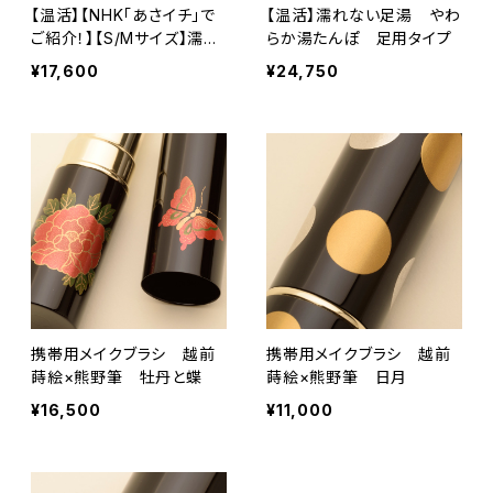
【温活】【NHK「あさイチ」で
【温活】濡れない足湯 やわ
ご紹介！】【S/Mサイズ】濡れ
らか湯たんぽ 足用タイプ
ない足湯 やわらか湯たん
¥17,600
¥24,750
ぽ 足用ショートタイプ ブ
ラック
携帯用メイクブラシ 越前
携帯用メイクブラシ 越前
蒔絵×熊野筆 牡丹と蝶
蒔絵×熊野筆 日月
¥16,500
¥11,000