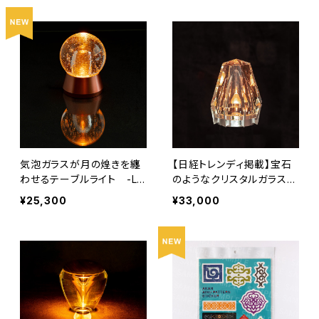
気泡ガラスが月の煌きを纏
【日経トレンディ掲載】宝石
わせるテーブルライト -Lu
のようなクリスタルガラスの
na / ルナ –
テーブルライト - Octagon
¥25,300
¥33,000
/ オクタゴン -