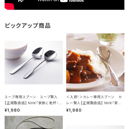
ピックアップ商品
スープ専用スプーン スープ賢人
＜入荷！＞カレー専用スプーン カ
【正規取扱店】 NHK「家族に乾杯：燕
レー賢人【正規取扱店】 NHK「家族
三条編」他、多くのメディアでご紹介
に乾杯：燕三条編」他、多くのメディア
¥1,980
¥1,980
メーカーの人気商品
でご紹介！