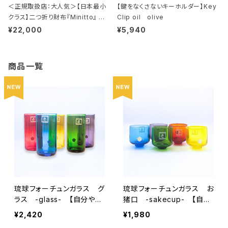
＜正規取扱店：大人気＞【日本最小
【鍵をなくさないキーホルダー】Key
クラス】二つ折り財布『Minitto』 栃
Clip oil olive
木レザー仕様
¥22,000
¥5,940
商品一覧
琉球フォーチュンガラス グ
琉球フォーチュンガラス お
ラス -glass- 【自分や友
猪口 -sakecup- 【自分
人、家族、推しの幸せを願う
や友人、家族、推しの幸せを
¥2,420
¥1,980
グラス】
願うグラス】