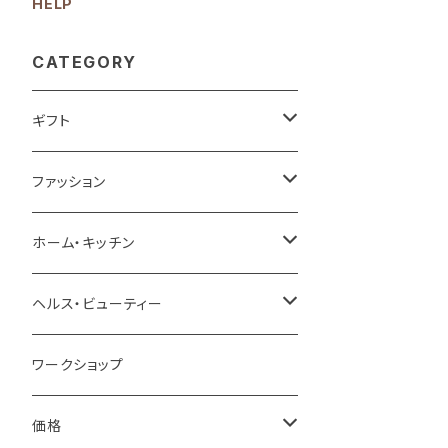
HELP
CATEGORY
ギフト
ベストセラーギフト
ファッション
プチギフト
バッグ
ホーム・キッチン
お祝い
財布＆キーケース＆カードケース
家具＆収納
ヘルス・ビューティー
結婚祝い
お礼・お返し
腕時計＆ファッション小物
インテリア雑貨
スキンケア
ワークショップ
誕生祝い
お礼
贈る相手
スカーフ＆マスク
ラグ＆マット
ボディケア
価格