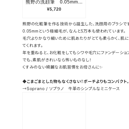
熊野の化粧筆を作る技術から誕生した、洗顔用のブラシです
0.05mmという極細毛が、なんと5万本も使われています。
毛穴よりかなり細いために肌あたりがとても柔らかく、肌
てくれます。
年を重ねると、お化粧をしてもシワや毛穴にファンデーション
でも、素肌がきれいなら怖いものなし！
くすみのない綺麗なお肌習慣をお母さんに✨
◆こまごまとした物もなくさない！ポーチよりもコンパクト
→Soprano / ソプラノ 牛革のシンプルなミニケース