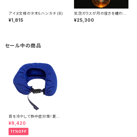
アイヌ文様のタオルハンカチ (B)
気泡ガラスが月の煌きを纏わせ
るテーブルライト -Luna / ル
¥1,815
¥25,300
ナ –
セール中の商品
首を冷やして熱中症対策！夏の
必需品「DANSHUT COOL」
¥8,420
（ダンシャット クール）
11%OFF