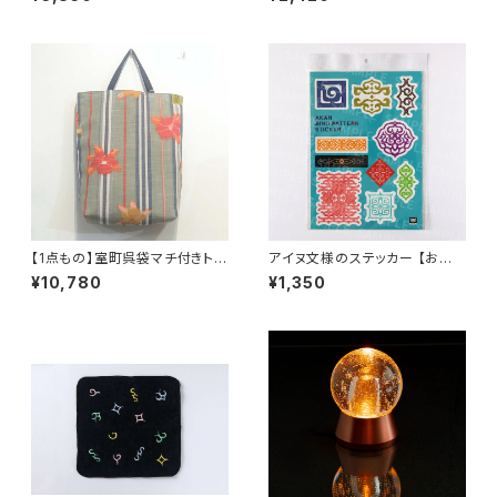
族、推しの幸せを願うグラス】
【1点もの】室町呉袋マチ付きトー
アイヌ文様のステッカー 【お客
トバッグ 大サイズ
様の声から生まれた商品】
¥10,780
¥1,350