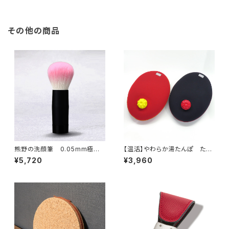
その他の商品
熊野の洗顔筆 0.05mm極細
【温活】やわらか湯たんぽ たま
毛が5万本！毛穴0.2mmをクリ
ご型
¥5,720
¥3,960
アに