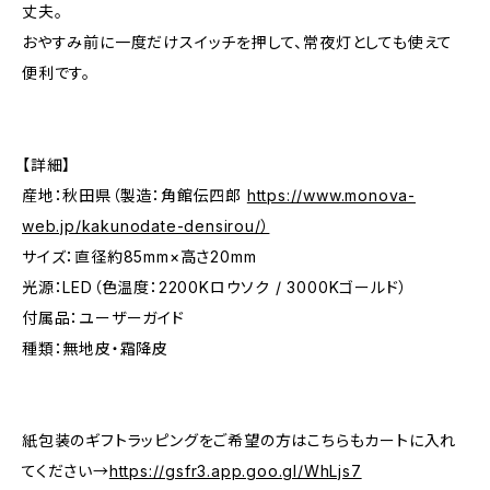
丈夫。
おやすみ前に一度だけスイッチを押して、常夜灯としても使えて
便利です。
【詳細】
産地：秋田県（製造：角館伝四郎
https://www.monova-
web.jp/kakunodate-densirou/）
サイズ：直径約85mm×高さ20mm
光源：LED（色温度：2200Kロウソク / 3000Kゴールド）
付属品：ユーザーガイド
種類：無地皮・霜降皮
紙包装のギフトラッピングをご希望の方はこちらもカートに入れ
てください→
https://gsfr3.app.goo.gl/WhLjs7