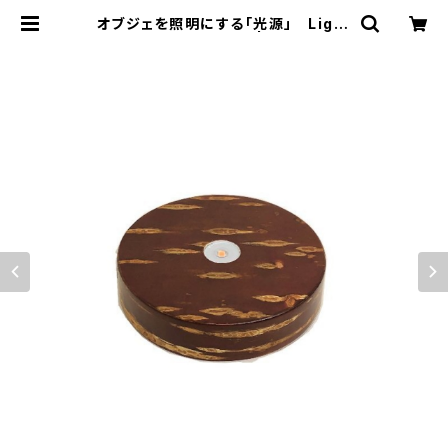
オブジェを照明にする「光源」 Light
Base maru 無地皮 | monova｜
贈り物に、自分に 日本のいいモノ。