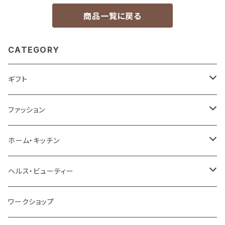
商品一覧に戻る
CATEGORY
ギフト
ベストセラーギフト
ファッション
プチギフト
バッグ
ホーム・キッチン
お祝い
財布＆キーケース＆カードケース
家具＆収納
ヘルス・ビューティー
結婚祝い
お礼・お返し
腕時計＆ファッション小物
インテリア雑貨
スキンケア
ワークショップ