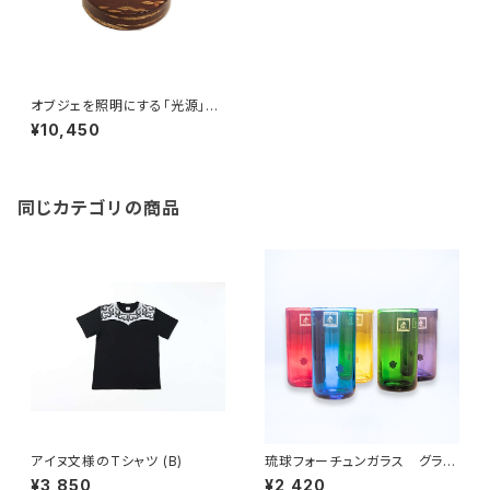
オブジェを照明にする「光源」
Light Base maru 無地皮
¥10,450
同じカテゴリの商品
アイヌ文様のTシャツ (B)
琉球フォーチュンガラス グラ
ス -glass- 【自分や友人、家
¥3,850
¥2,420