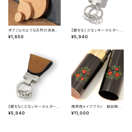
オブジェのような天然の消臭
【鍵をなくさないキーホルダー】
剤 fagot / ファゴット Sサイ
Key Clip calf red
¥1,650
¥5,940
ズ
【鍵をなくさないキーホルダー】
携帯用メイクブラシ 越前蒔絵
Key Clip oil brown
×熊野筆 はなまる 薔薇
¥5,940
¥11,000