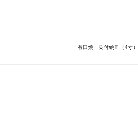
有田焼 染付絵皿（4寸） 1/